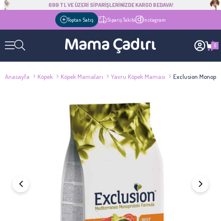
699 TL VE ÜZERİ SİPARİŞLERİNİZDE KARGO BEDAVA!
Toptan Satış
Sipariş Takibi
Instagram
0
Anasayfa
Köpek
Köpek Mamaları
Yavru Köpek Maması