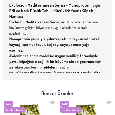
Exclusion Mediterranean Serisi - Monoprotein Sığır
Etli ve Narlı Düşük Tahıllı Küçük Irk Yavru Köpek
Maması
Exclusion Mediterranean Serisi
, küçük ırk yavru köpeklerin
büyüme ve gelişim ihtiyaçlarına uygun olarak özel olarak
geliştirilmiştir.
Monoprotein yapısıyla yalnızca tek bir hayvansal protein
kaynağı içerir ve tavuk, buğday, soya ve mısır yağı
içermez.
Akdeniz beslenme modeline uygun yenilikçi formülüyle,
yavru köpeğinizin sağlıklı bir büyüme süreci geçirmesi için
gereken tüm besin maddelerini sağlar.
İtalya’da üretilen bu mama, Avrupa standartlarında kalite
kontrol süreçlerinden geçirilmiştir ve yavru köpeğiniz için
en iyisini sunar.
Benzer Ürünler
Öne Çıkan Özellikler
Monoprotein Yapı
:
%20
%20
Tek bir hayvansal protein kaynağı olan sığır eti, hassas
Ücretsiz Kargo
Ücretsiz Kargo
köpekler için ideal bir beslenme sunar ve sindirimi