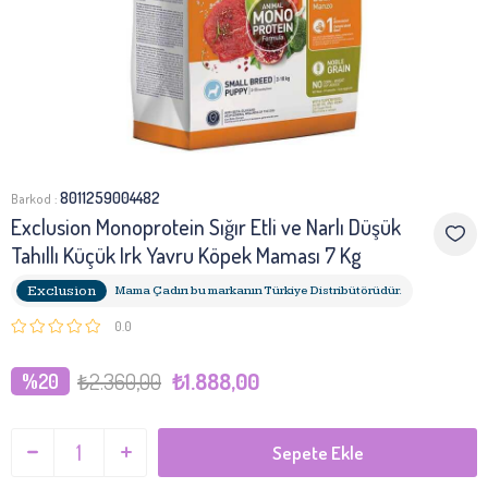
8011259004482
Barkod
:
Exclusion Monoprotein Sığır Etli ve Narlı Düşük
Tahıllı Küçük Irk Yavru Köpek Maması 7 Kg
Exclusion
Mama Çadırı bu markanın Türkiye Distribütörüdür.
0.0
₺2.360,00
₺1.888,00
20