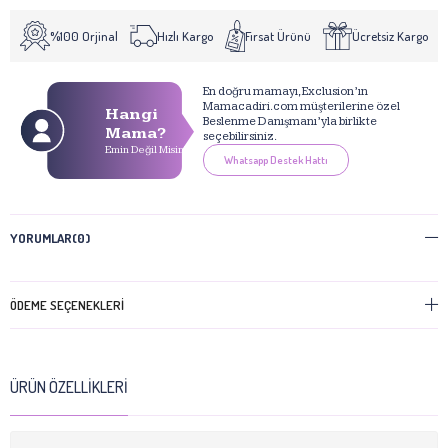
%100 Orjinal
Hızlı Kargo
Fırsat Ürünü
Ücretsiz Kargo
En doğru mamayı, Exclusion’ın
Mamacadiri.com müşterilerine özel
Hangi
Beslenme Danışmanı’yla birlikte
Mama?
seçebilirsiniz.
Emin Değil Misin?
Whatsapp Destek Hattı
YORUMLAR
(0)
ÖDEME SEÇENEKLERI
ÜRÜN ÖZELLIKLERI