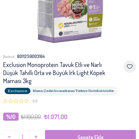
8011259003164
Barkod
:
Exclusion Monoprotein Tavuk Etli ve Narlı
Düşük Tahıllı Orta ve Büyük Irk Light Köpek
Maması 3kg
Exclusion
Mama Çadırı bu markanın Türkiye Distribütörüdür.
0.0
₺1.190,00
₺1.071,00
10