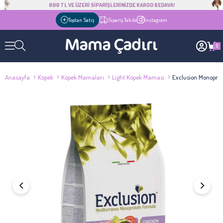
699 TL VE ÜZERİ SİPARİŞLERİNİZDE KARGO BEDAVA!
Toptan Satış
Sipariş Takibi
Instagram
0
Anasayfa
Köpek
Köpek Mamaları
Light Köpek Maması