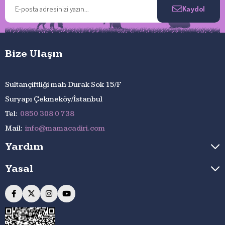
Kaydol
İtalya Kalitesi
İtalya’da üretilen bu özel mama, Avrupa standartlarında kalite
kontrol süreçlerinden geçirilmiştir ve köpeğiniz için en iyisini sunar.
Bize Ulaşın
Tüy Dökülmesine Karşı Özel Formül
Exclusion Mediterranean Serisi, tüy dökülmesini azaltmaya yönelik
özel bileşenler içerir.
Kamelya yağı, lignoselüloz ve doğal
Sultançiftliği mah Durak Sok 15/F
antioksidanlar
, köpeğinizin cildini ve tüylerini besleyerek sağlıklı
Suryapı Çekmeköy/İstanbul
bir görünüm sağlar.
Tel:
0850 308 0 738
İçerik
Mail:
info@mamacadiri.com
Kurutulmuş Tavuk (%29)
– Tek protein kaynağı.
Yardım
Nar, Brokoli ve Domates (%0,03)
– Doğal antioksidan
içerikleri.
Yasal
Kamelya Yağı (%0,3)
ve
Zeytinyağı (%0,3)
– Cilt ve
tüy sağlığını destekler.
Euglena Gracilis Yosunu (%0,06)
– Bağışıklık sistemini
güçlendirir.
Glukozamin (%0,04)
ve
Kondroitin Sülfat (%0,01)
–