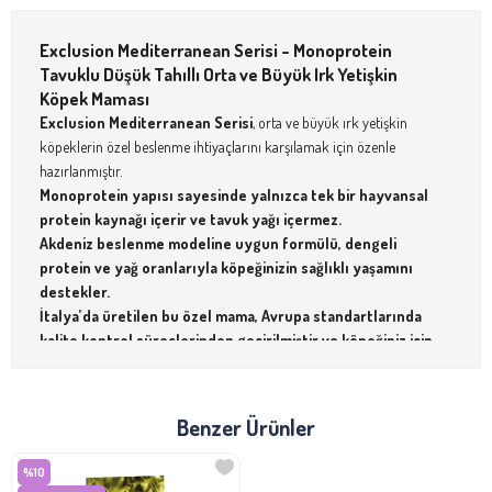
Exclusion Mediterranean Serisi - Monoprotein
Tavuklu Düşük Tahıllı Orta ve Büyük Irk Yetişkin
Köpek Maması
Exclusion Mediterranean Serisi
, orta ve büyük ırk yetişkin
köpeklerin özel beslenme ihtiyaçlarını karşılamak için özenle
hazırlanmıştır.
Monoprotein yapısı sayesinde yalnızca tek bir hayvansal
protein kaynağı içerir ve tavuk yağı içermez.
Akdeniz beslenme modeline uygun formülü, dengeli
protein ve yağ oranlarıyla köpeğinizin sağlıklı yaşamını
destekler.
İtalya’da üretilen bu özel mama, Avrupa standartlarında
kalite kontrol süreçlerinden geçirilmiştir ve köpeğiniz için
en iyisini sunar.
Öne Çıkan Özellikler
Benzer Ürünler
Monoprotein Yapı
:
Tek bir hayvansal protein kaynağı olan tavuk, hassas
%10