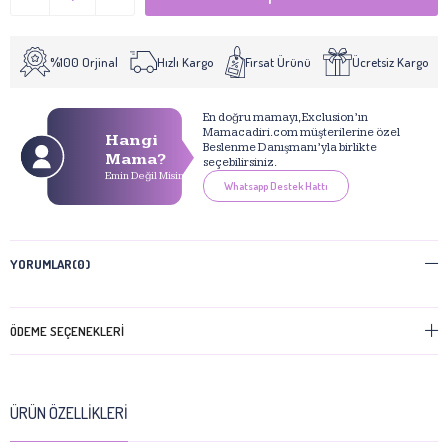
%100 Orjinal
Hızlı Kargo
Fırsat Ürünü
Ücretsiz Kargo
En doğru mamayı, Exclusion’ın
Mamacadiri.com müşterilerine özel
Hangi
Beslenme Danışmanı’yla birlikte
Mama?
seçebilirsiniz.
Emin Değil Misin?
Whatsapp Destek Hattı
YORUMLAR
(0)
ÖDEME SEÇENEKLERI
ÜRÜN ÖZELLIKLERI