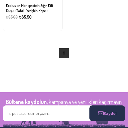
Exclusion Monoprotein Sığır Etli
Düşük Tahıllı Yetişkin Köpek
Konservesi 400gr
₺95,00
₺85,50
1
Bültene kaydolun,
kampanya ve yenilikleri kaçırmayın!
Kaydol