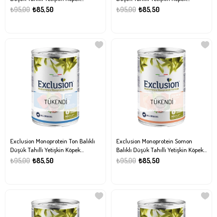
Konservesi 400gr
Konservesi 400gr
₺95,00
₺85,50
₺95,00
₺85,50
TÜKENDI
TÜKENDI
Exclusion Monoprotein Ton Balıklı
Exclusion Monoprotein Somon
Düşük Tahıllı Yetişkin Köpek
Balıklı Düşük Tahıllı Yetişkin Köpek
Konservesi 400gr
Konservesi 400gr
₺95,00
₺85,50
₺95,00
₺85,50