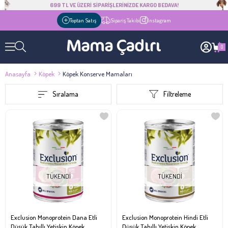
699 TL VE ÜZERİ SİPARİŞLERİNİZDE KARGO BEDAVA!
Toptan Satış
Sipariş Takibi
Instagram
0
Anasayfa
Köpek
Köpek Konserve Mamaları
Sıralama
Filtreleme
TÜKENDI
TÜKENDI
Exclusion Monoprotein Dana Etli
Exclusion Monoprotein Hindi Etli
Düşük Tahıllı Yetişkin Köpek
Düşük Tahıllı Yetişkin Köpek