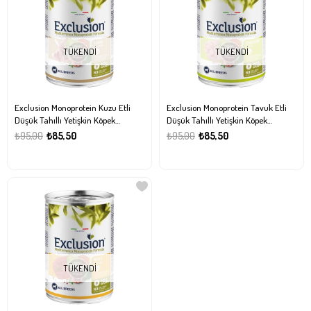
TÜKENDI
TÜKENDI
Exclusion Monoprotein Kuzu Etli
Exclusion Monoprotein Tavuk Etli
Düşük Tahıllı Yetişkin Köpek
Düşük Tahıllı Yetişkin Köpek
Konservesi 400gr
Konservesi 400gr
₺95,00
₺85,50
₺95,00
₺85,50
TÜKENDI